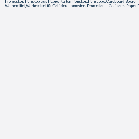
Promoskop,Periskop aus Pappe,Karton Periskop,Periscope,Cardboard,Seerohr au
Werbemittel,Werbemittel für Golf,Nordeamasters,Promotional Golf Items,Paper